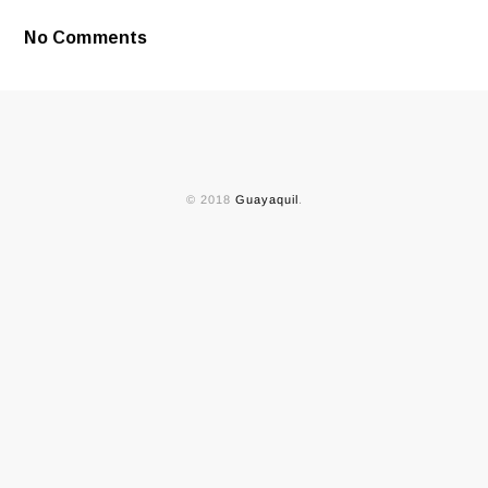
CON
199
No Comments
© 2018
Guayaquil
.