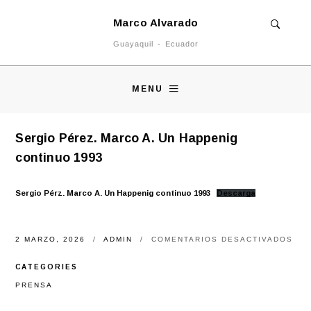
Marco Alvarado
Guayaquil - Ecuador
MENU
Sergio Pérez. Marco A. Un Happenig
continuo 1993
Sergio Pérz. Marco A. Un Happenig continuo 1993
Descarga
EN
2 MARZO, 2026
ADMIN
COMENTARIOS DESACTIVADOS
SER
PÉR
CATEGORIES
MA
A.
PRENSA
UN
HAP