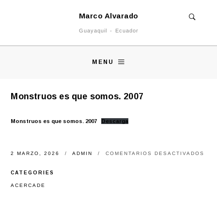
Marco Alvarado
Guayaquil - Ecuador
MENU
Monstruos es que somos. 2007
Monstruos es que somos. 2007
Descarga
EN
2 MARZO, 2026
ADMIN
COMENTARIOS DESACTIVADOS
MO
ES
CATEGORIES
QU
SOM
ACERCADE
200